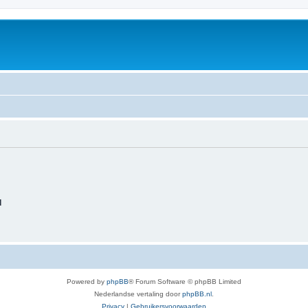
d
Powered by
phpBB
® Forum Software © phpBB Limited
Nederlandse vertaling door
phpBB.nl
.
Privacy
|
Gebruikersvoorwaarden