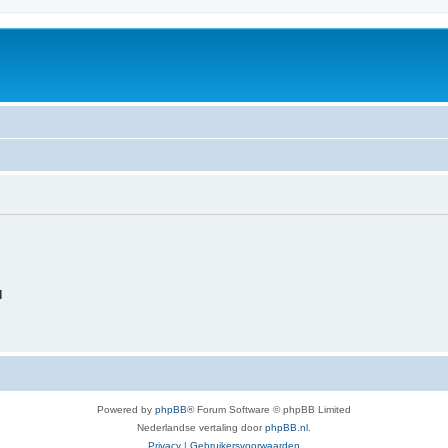
d
Powered by
phpBB
® Forum Software © phpBB Limited
Nederlandse vertaling door
phpBB.nl
.
Privacy
|
Gebruikersvoorwaarden