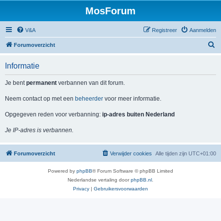
MosForum
V&A
Registreer
Aanmelden
Z
Forumoverzicht
o
Informatie
e
k
Je bent
permanent
verbannen van dit forum.
Neem contact op met een
beheerder
voor meer informatie.
Opgegeven reden voor verbanning:
ip-adres buiten Nederland
Je IP-adres is verbannen.
Forumoverzicht
Verwijder cookies
Alle tijden zijn
UTC+01:00
Powered by
phpBB
® Forum Software © phpBB Limited
Nederlandse vertaling door
phpBB.nl
.
Privacy
|
Gebruikersvoorwaarden