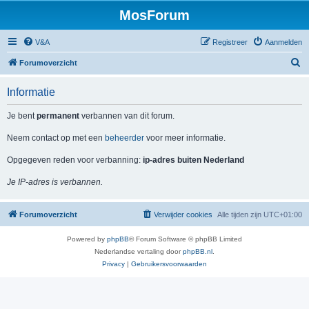
MosForum
V&A
Registreer
Aanmelden
Z
Forumoverzicht
o
Informatie
e
k
Je bent
permanent
verbannen van dit forum.
Neem contact op met een
beheerder
voor meer informatie.
Opgegeven reden voor verbanning:
ip-adres buiten Nederland
Je IP-adres is verbannen.
Forumoverzicht
Verwijder cookies
Alle tijden zijn
UTC+01:00
Powered by
phpBB
® Forum Software © phpBB Limited
Nederlandse vertaling door
phpBB.nl
.
Privacy
|
Gebruikersvoorwaarden