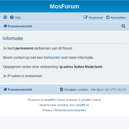
MosForum
V&A
Registreer
Aanmelden
Z
Forumoverzicht
o
Informatie
e
k
Je bent
permanent
verbannen van dit forum.
Neem contact op met een
beheerder
voor meer informatie.
Opgegeven reden voor verbanning:
ip-adres buiten Nederland
Je IP-adres is verbannen.
Forumoverzicht
Verwijder cookies
Alle tijden zijn
UTC+01:00
Powered by
phpBB
® Forum Software © phpBB Limited
Nederlandse vertaling door
phpBB.nl
.
Privacy
|
Gebruikersvoorwaarden