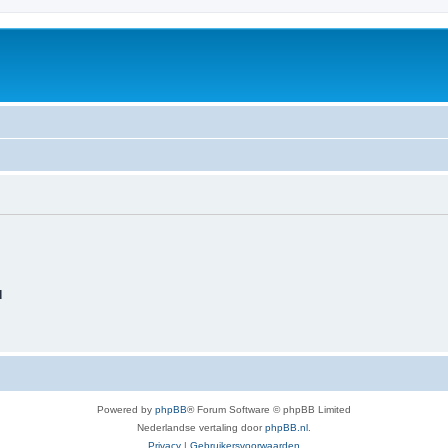
d
Powered by
phpBB
® Forum Software © phpBB Limited
Nederlandse vertaling door
phpBB.nl
.
Privacy
|
Gebruikersvoorwaarden