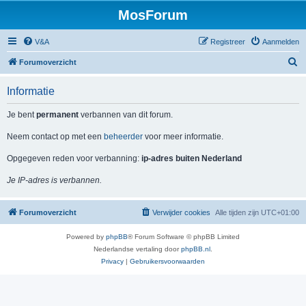
MosForum
V&A
Registreer
Aanmelden
Z
Forumoverzicht
o
Informatie
e
k
Je bent
permanent
verbannen van dit forum.
Neem contact op met een
beheerder
voor meer informatie.
Opgegeven reden voor verbanning:
ip-adres buiten Nederland
Je IP-adres is verbannen.
Forumoverzicht
Verwijder cookies
Alle tijden zijn
UTC+01:00
Powered by
phpBB
® Forum Software © phpBB Limited
Nederlandse vertaling door
phpBB.nl
.
Privacy
|
Gebruikersvoorwaarden