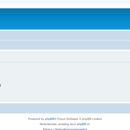
d
Powered by
phpBB
® Forum Software © phpBB Limited
Nederlandse vertaling door
phpBB.nl
.
Privacy
|
Gebruikersvoorwaarden