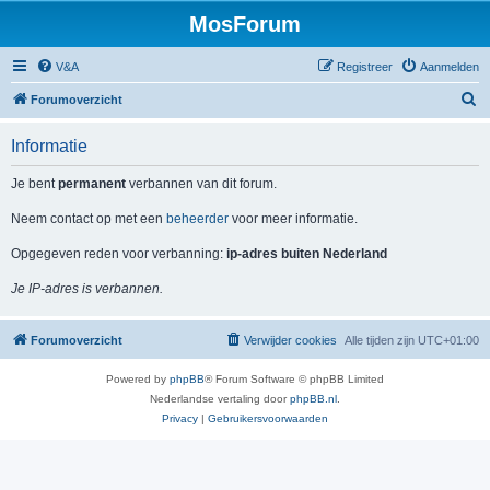
MosForum
V&A
Registreer
Aanmelden
Z
Forumoverzicht
o
Informatie
e
k
Je bent
permanent
verbannen van dit forum.
Neem contact op met een
beheerder
voor meer informatie.
Opgegeven reden voor verbanning:
ip-adres buiten Nederland
Je IP-adres is verbannen.
Forumoverzicht
Verwijder cookies
Alle tijden zijn
UTC+01:00
Powered by
phpBB
® Forum Software © phpBB Limited
Nederlandse vertaling door
phpBB.nl
.
Privacy
|
Gebruikersvoorwaarden