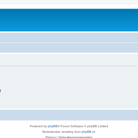
d
Powered by
phpBB
® Forum Software © phpBB Limited
Nederlandse vertaling door
phpBB.nl
.
Privacy
|
Gebruikersvoorwaarden