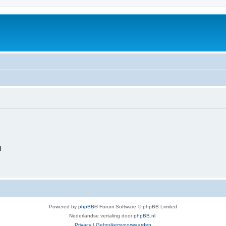
d
Powered by
phpBB
® Forum Software © phpBB Limited
Nederlandse vertaling door
phpBB.nl
.
Privacy
|
Gebruikersvoorwaarden