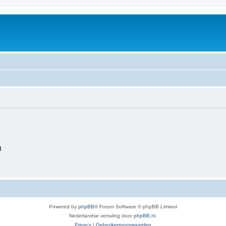
d
Powered by
phpBB
® Forum Software © phpBB Limited
Nederlandse vertaling door
phpBB.nl
.
Privacy
|
Gebruikersvoorwaarden