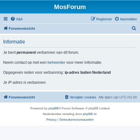
MosForum
V&A
Registreer
Aanmelden
Z
Forumoverzicht
o
Informatie
e
k
Je bent
permanent
verbannen van dit forum.
Neem contact op met een
beheerder
voor meer informatie.
Opgegeven reden voor verbanning:
ip-adres buiten Nederland
Je IP-adres is verbannen.
Forumoverzicht
Verwijder cookies
Alle tijden zijn
UTC+01:00
Powered by
phpBB
® Forum Software © phpBB Limited
Nederlandse vertaling door
phpBB.nl
.
Privacy
|
Gebruikersvoorwaarden