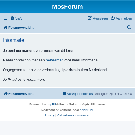
MosForum
V&A
Registreer
Aanmelden
Z
Forumoverzicht
o
Informatie
e
k
Je bent
permanent
verbannen van dit forum.
Neem contact op met een
beheerder
voor meer informatie.
Opgegeven reden voor verbanning:
ip-adres buiten Nederland
Je IP-adres is verbannen.
Forumoverzicht
Verwijder cookies
Alle tijden zijn
UTC+01:00
Powered by
phpBB
® Forum Software © phpBB Limited
Nederlandse vertaling door
phpBB.nl
.
Privacy
|
Gebruikersvoorwaarden