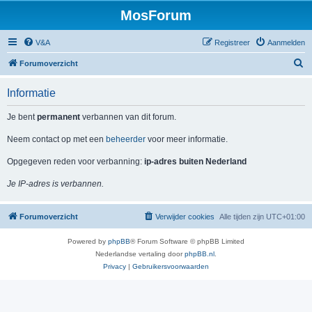
MosForum
V&A
Registreer
Aanmelden
Z
Forumoverzicht
o
Informatie
e
k
Je bent
permanent
verbannen van dit forum.
Neem contact op met een
beheerder
voor meer informatie.
Opgegeven reden voor verbanning:
ip-adres buiten Nederland
Je IP-adres is verbannen.
Forumoverzicht
Verwijder cookies
Alle tijden zijn
UTC+01:00
Powered by
phpBB
® Forum Software © phpBB Limited
Nederlandse vertaling door
phpBB.nl
.
Privacy
|
Gebruikersvoorwaarden