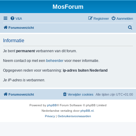
MosForum
V&A
Registreer
Aanmelden
Z
Forumoverzicht
o
Informatie
e
k
Je bent
permanent
verbannen van dit forum.
Neem contact op met een
beheerder
voor meer informatie.
Opgegeven reden voor verbanning:
ip-adres buiten Nederland
Je IP-adres is verbannen.
Forumoverzicht
Verwijder cookies
Alle tijden zijn
UTC+01:00
Powered by
phpBB
® Forum Software © phpBB Limited
Nederlandse vertaling door
phpBB.nl
.
Privacy
|
Gebruikersvoorwaarden