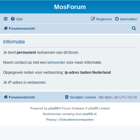
MosForum
V&A
Registreer
Aanmelden
Z
Forumoverzicht
o
Informatie
e
k
Je bent
permanent
verbannen van dit forum.
Neem contact op met een
beheerder
voor meer informatie.
Opgegeven reden voor verbanning:
ip-adres buiten Nederland
Je IP-adres is verbannen.
Forumoverzicht
Verwijder cookies
Alle tijden zijn
UTC+01:00
Powered by
phpBB
® Forum Software © phpBB Limited
Nederlandse vertaling door
phpBB.nl
.
Privacy
|
Gebruikersvoorwaarden