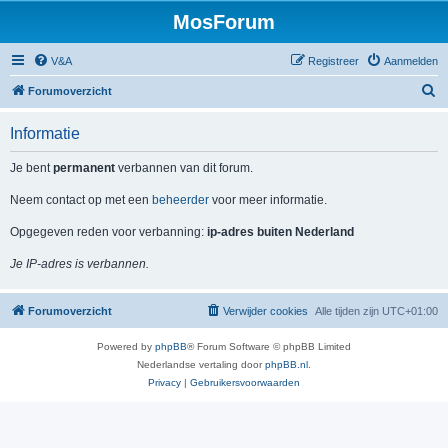
MosForum
V&A
Registreer
Aanmelden
Z
Forumoverzicht
o
Informatie
e
k
Je bent
permanent
verbannen van dit forum.
Neem contact op met een
beheerder
voor meer informatie.
Opgegeven reden voor verbanning:
ip-adres buiten Nederland
Je IP-adres is verbannen.
Forumoverzicht
Verwijder cookies
Alle tijden zijn
UTC+01:00
Powered by
phpBB
® Forum Software © phpBB Limited
Nederlandse vertaling door
phpBB.nl
.
Privacy
|
Gebruikersvoorwaarden