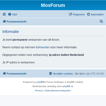
MosForum
V&A
Registreer
Aanmelden
Z
Forumoverzicht
o
Informatie
e
k
Je bent
permanent
verbannen van dit forum.
Neem contact op met een
beheerder
voor meer informatie.
Opgegeven reden voor verbanning:
ip-adres buiten Nederland
Je IP-adres is verbannen.
Forumoverzicht
Verwijder cookies
Alle tijden zijn
UTC+01:00
Powered by
phpBB
® Forum Software © phpBB Limited
Nederlandse vertaling door
phpBB.nl
.
Privacy
|
Gebruikersvoorwaarden