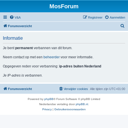
MosForum
V&A
Registreer
Aanmelden
Z
Forumoverzicht
o
Informatie
e
k
Je bent
permanent
verbannen van dit forum.
Neem contact op met een
beheerder
voor meer informatie.
Opgegeven reden voor verbanning:
ip-adres buiten Nederland
Je IP-adres is verbannen.
Forumoverzicht
Verwijder cookies
Alle tijden zijn
UTC+01:00
Powered by
phpBB
® Forum Software © phpBB Limited
Nederlandse vertaling door
phpBB.nl
.
Privacy
|
Gebruikersvoorwaarden