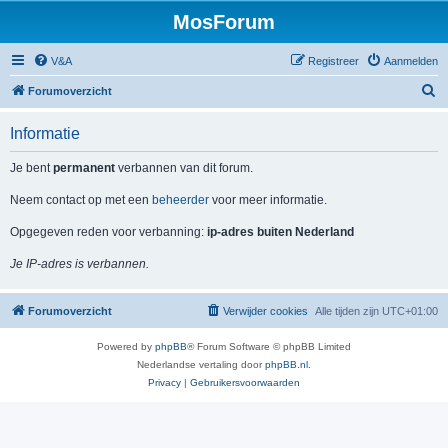
MosForum
V&A
Registreer
Aanmelden
Z
Forumoverzicht
o
Informatie
e
k
Je bent
permanent
verbannen van dit forum.
Neem contact op met een
beheerder
voor meer informatie.
Opgegeven reden voor verbanning:
ip-adres buiten Nederland
Je IP-adres is verbannen.
Forumoverzicht
Verwijder cookies
Alle tijden zijn
UTC+01:00
Powered by
phpBB
® Forum Software © phpBB Limited
Nederlandse vertaling door
phpBB.nl
.
Privacy
|
Gebruikersvoorwaarden