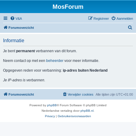
MosForum
V&A
Registreer
Aanmelden
Z
Forumoverzicht
o
Informatie
e
k
Je bent
permanent
verbannen van dit forum.
Neem contact op met een
beheerder
voor meer informatie.
Opgegeven reden voor verbanning:
ip-adres buiten Nederland
Je IP-adres is verbannen.
Forumoverzicht
Verwijder cookies
Alle tijden zijn
UTC+01:00
Powered by
phpBB
® Forum Software © phpBB Limited
Nederlandse vertaling door
phpBB.nl
.
Privacy
|
Gebruikersvoorwaarden