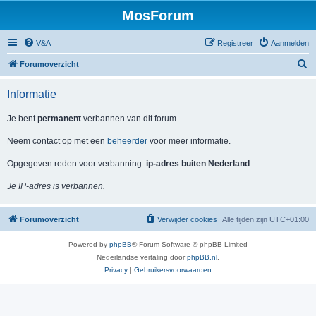
MosForum
V&A
Registreer
Aanmelden
Z
Forumoverzicht
o
Informatie
e
k
Je bent
permanent
verbannen van dit forum.
Neem contact op met een
beheerder
voor meer informatie.
Opgegeven reden voor verbanning:
ip-adres buiten Nederland
Je IP-adres is verbannen.
Forumoverzicht
Verwijder cookies
Alle tijden zijn
UTC+01:00
Powered by
phpBB
® Forum Software © phpBB Limited
Nederlandse vertaling door
phpBB.nl
.
Privacy
|
Gebruikersvoorwaarden