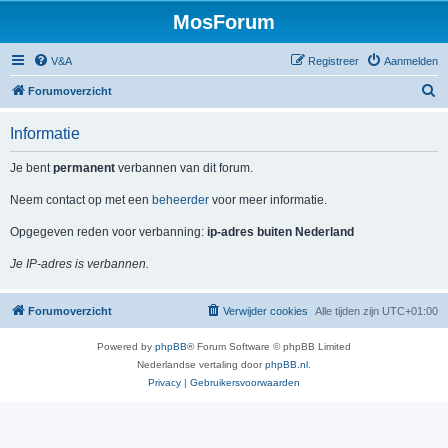
MosForum
V&A
Registreer
Aanmelden
Z
Forumoverzicht
o
Informatie
e
k
Je bent
permanent
verbannen van dit forum.
Neem contact op met een
beheerder
voor meer informatie.
Opgegeven reden voor verbanning:
ip-adres buiten Nederland
Je IP-adres is verbannen.
Forumoverzicht
Verwijder cookies
Alle tijden zijn
UTC+01:00
Powered by
phpBB
® Forum Software © phpBB Limited
Nederlandse vertaling door
phpBB.nl
.
Privacy
|
Gebruikersvoorwaarden