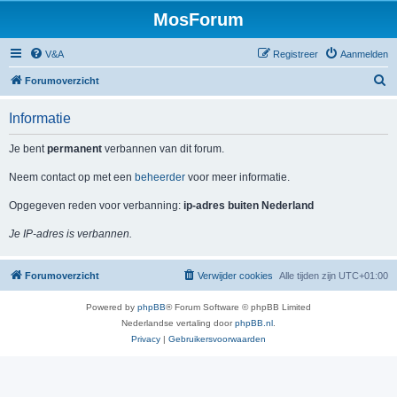
MosForum
V&A
Registreer
Aanmelden
Z
Forumoverzicht
o
Informatie
e
k
Je bent
permanent
verbannen van dit forum.
Neem contact op met een
beheerder
voor meer informatie.
Opgegeven reden voor verbanning:
ip-adres buiten Nederland
Je IP-adres is verbannen.
Forumoverzicht
Verwijder cookies
Alle tijden zijn
UTC+01:00
Powered by
phpBB
® Forum Software © phpBB Limited
Nederlandse vertaling door
phpBB.nl
.
Privacy
|
Gebruikersvoorwaarden