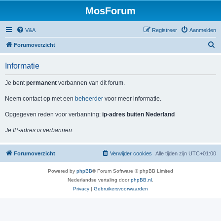
MosForum
V&A
Registreer
Aanmelden
Z
Forumoverzicht
o
Informatie
e
k
Je bent
permanent
verbannen van dit forum.
Neem contact op met een
beheerder
voor meer informatie.
Opgegeven reden voor verbanning:
ip-adres buiten Nederland
Je IP-adres is verbannen.
Forumoverzicht
Verwijder cookies
Alle tijden zijn
UTC+01:00
Powered by
phpBB
® Forum Software © phpBB Limited
Nederlandse vertaling door
phpBB.nl
.
Privacy
|
Gebruikersvoorwaarden