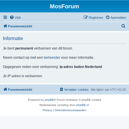
MosForum
V&A
Registreer
Aanmelden
Z
Forumoverzicht
o
Informatie
e
k
Je bent
permanent
verbannen van dit forum.
Neem contact op met een
beheerder
voor meer informatie.
Opgegeven reden voor verbanning:
ip-adres buiten Nederland
Je IP-adres is verbannen.
Forumoverzicht
Verwijder cookies
Alle tijden zijn
UTC+01:00
Powered by
phpBB
® Forum Software © phpBB Limited
Nederlandse vertaling door
phpBB.nl
.
Privacy
|
Gebruikersvoorwaarden