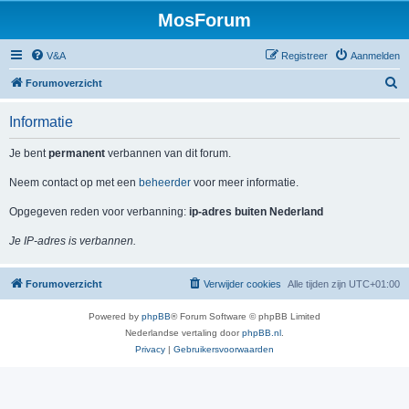
MosForum
V&A
Registreer
Aanmelden
Z
Forumoverzicht
o
Informatie
e
k
Je bent
permanent
verbannen van dit forum.
Neem contact op met een
beheerder
voor meer informatie.
Opgegeven reden voor verbanning:
ip-adres buiten Nederland
Je IP-adres is verbannen.
Forumoverzicht
Verwijder cookies
Alle tijden zijn
UTC+01:00
Powered by
phpBB
® Forum Software © phpBB Limited
Nederlandse vertaling door
phpBB.nl
.
Privacy
|
Gebruikersvoorwaarden