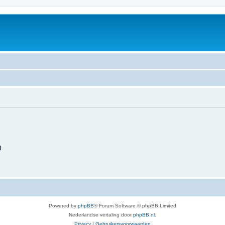
d
Powered by
phpBB
® Forum Software © phpBB Limited
Nederlandse vertaling door
phpBB.nl
.
Privacy
|
Gebruikersvoorwaarden