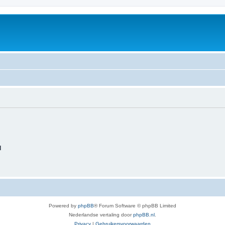
d
Powered by
phpBB
® Forum Software © phpBB Limited
Nederlandse vertaling door
phpBB.nl
.
Privacy
|
Gebruikersvoorwaarden