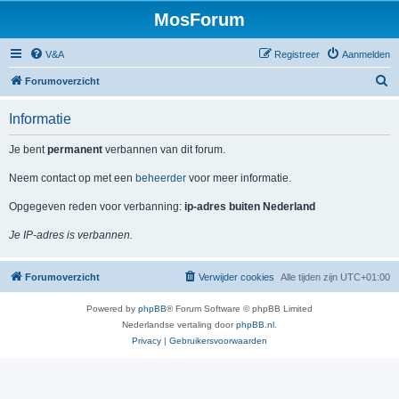
MosForum
V&A
Registreer
Aanmelden
Z
Forumoverzicht
o
Informatie
e
k
Je bent
permanent
verbannen van dit forum.
Neem contact op met een
beheerder
voor meer informatie.
Opgegeven reden voor verbanning:
ip-adres buiten Nederland
Je IP-adres is verbannen.
Forumoverzicht
Verwijder cookies
Alle tijden zijn
UTC+01:00
Powered by
phpBB
® Forum Software © phpBB Limited
Nederlandse vertaling door
phpBB.nl
.
Privacy
|
Gebruikersvoorwaarden