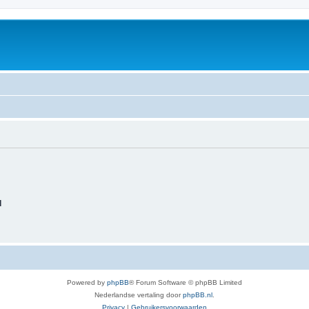
d
Powered by
phpBB
® Forum Software © phpBB Limited
Nederlandse vertaling door
phpBB.nl
.
Privacy
|
Gebruikersvoorwaarden