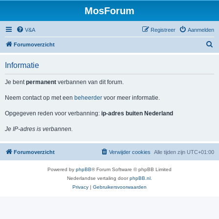
MosForum
V&A
Registreer
Aanmelden
Z
Forumoverzicht
o
Informatie
e
k
Je bent
permanent
verbannen van dit forum.
Neem contact op met een
beheerder
voor meer informatie.
Opgegeven reden voor verbanning:
ip-adres buiten Nederland
Je IP-adres is verbannen.
Forumoverzicht
Verwijder cookies
Alle tijden zijn
UTC+01:00
Powered by
phpBB
® Forum Software © phpBB Limited
Nederlandse vertaling door
phpBB.nl
.
Privacy
|
Gebruikersvoorwaarden