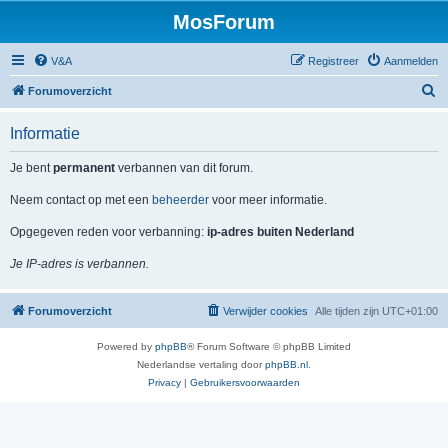
MosForum
V&A
Registreer
Aanmelden
Z
Forumoverzicht
o
Informatie
e
k
Je bent
permanent
verbannen van dit forum.
Neem contact op met een
beheerder
voor meer informatie.
Opgegeven reden voor verbanning:
ip-adres buiten Nederland
Je IP-adres is verbannen.
Forumoverzicht
Verwijder cookies
Alle tijden zijn
UTC+01:00
Powered by
phpBB
® Forum Software © phpBB Limited
Nederlandse vertaling door
phpBB.nl
.
Privacy
|
Gebruikersvoorwaarden