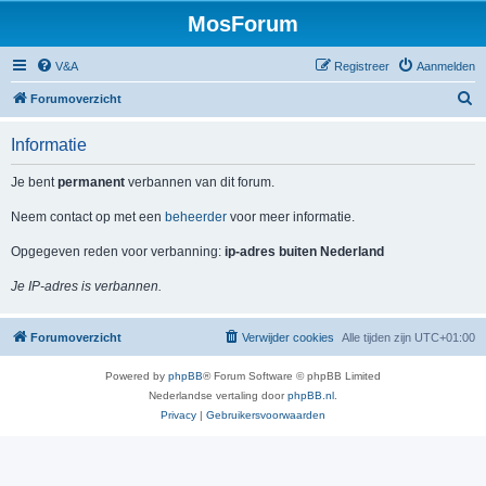
MosForum
V&A
Registreer
Aanmelden
Z
Forumoverzicht
o
Informatie
e
k
Je bent
permanent
verbannen van dit forum.
Neem contact op met een
beheerder
voor meer informatie.
Opgegeven reden voor verbanning:
ip-adres buiten Nederland
Je IP-adres is verbannen.
Forumoverzicht
Verwijder cookies
Alle tijden zijn
UTC+01:00
Powered by
phpBB
® Forum Software © phpBB Limited
Nederlandse vertaling door
phpBB.nl
.
Privacy
|
Gebruikersvoorwaarden