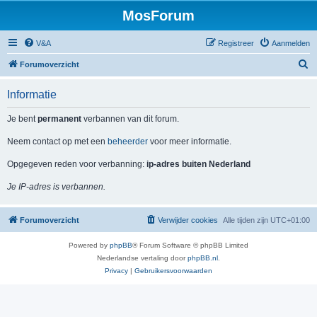
MosForum
V&A
Registreer
Aanmelden
Z
Forumoverzicht
o
Informatie
e
k
Je bent
permanent
verbannen van dit forum.
Neem contact op met een
beheerder
voor meer informatie.
Opgegeven reden voor verbanning:
ip-adres buiten Nederland
Je IP-adres is verbannen.
Forumoverzicht
Verwijder cookies
Alle tijden zijn
UTC+01:00
Powered by
phpBB
® Forum Software © phpBB Limited
Nederlandse vertaling door
phpBB.nl
.
Privacy
|
Gebruikersvoorwaarden