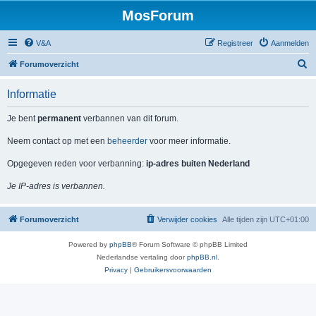
MosForum
V&A
Registreer
Aanmelden
Z
Forumoverzicht
o
Informatie
e
k
Je bent
permanent
verbannen van dit forum.
Neem contact op met een
beheerder
voor meer informatie.
Opgegeven reden voor verbanning:
ip-adres buiten Nederland
Je IP-adres is verbannen.
Forumoverzicht
Verwijder cookies
Alle tijden zijn
UTC+01:00
Powered by
phpBB
® Forum Software © phpBB Limited
Nederlandse vertaling door
phpBB.nl
.
Privacy
|
Gebruikersvoorwaarden