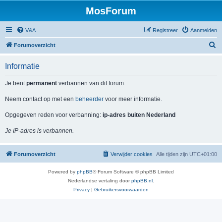
MosForum
V&A
Registreer
Aanmelden
Z
Forumoverzicht
o
Informatie
e
k
Je bent
permanent
verbannen van dit forum.
Neem contact op met een
beheerder
voor meer informatie.
Opgegeven reden voor verbanning:
ip-adres buiten Nederland
Je IP-adres is verbannen.
Forumoverzicht
Verwijder cookies
Alle tijden zijn
UTC+01:00
Powered by
phpBB
® Forum Software © phpBB Limited
Nederlandse vertaling door
phpBB.nl
.
Privacy
|
Gebruikersvoorwaarden