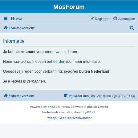
MosForum
V&A
Registreer
Aanmelden
Z
Forumoverzicht
o
Informatie
e
k
Je bent
permanent
verbannen van dit forum.
Neem contact op met een
beheerder
voor meer informatie.
Opgegeven reden voor verbanning:
ip-adres buiten Nederland
Je IP-adres is verbannen.
Forumoverzicht
Verwijder cookies
Alle tijden zijn
UTC+01:00
Powered by
phpBB
® Forum Software © phpBB Limited
Nederlandse vertaling door
phpBB.nl
.
Privacy
|
Gebruikersvoorwaarden