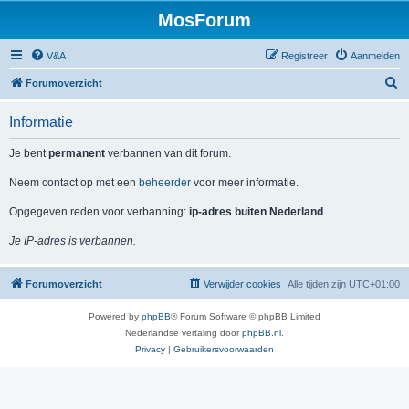
MosForum
V&A
Registreer
Aanmelden
Z
Forumoverzicht
o
Informatie
e
k
Je bent
permanent
verbannen van dit forum.
Neem contact op met een
beheerder
voor meer informatie.
Opgegeven reden voor verbanning:
ip-adres buiten Nederland
Je IP-adres is verbannen.
Forumoverzicht
Verwijder cookies
Alle tijden zijn
UTC+01:00
Powered by
phpBB
® Forum Software © phpBB Limited
Nederlandse vertaling door
phpBB.nl
.
Privacy
|
Gebruikersvoorwaarden