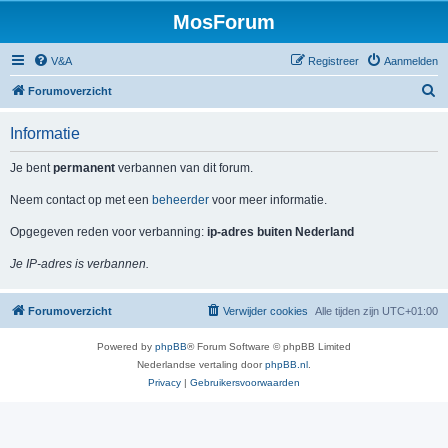
MosForum
V&A
Registreer
Aanmelden
Z
Forumoverzicht
o
Informatie
e
k
Je bent
permanent
verbannen van dit forum.
Neem contact op met een
beheerder
voor meer informatie.
Opgegeven reden voor verbanning:
ip-adres buiten Nederland
Je IP-adres is verbannen.
Forumoverzicht
Verwijder cookies
Alle tijden zijn
UTC+01:00
Powered by
phpBB
® Forum Software © phpBB Limited
Nederlandse vertaling door
phpBB.nl
.
Privacy
|
Gebruikersvoorwaarden