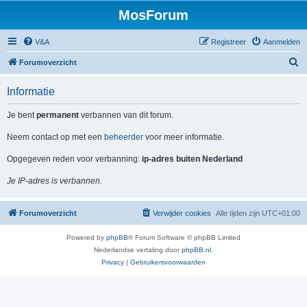
MosForum
V&A
Registreer
Aanmelden
Z
Forumoverzicht
o
Informatie
e
k
Je bent
permanent
verbannen van dit forum.
Neem contact op met een
beheerder
voor meer informatie.
Opgegeven reden voor verbanning:
ip-adres buiten Nederland
Je IP-adres is verbannen.
Forumoverzicht
Verwijder cookies
Alle tijden zijn
UTC+01:00
Powered by
phpBB
® Forum Software © phpBB Limited
Nederlandse vertaling door
phpBB.nl
.
Privacy
|
Gebruikersvoorwaarden