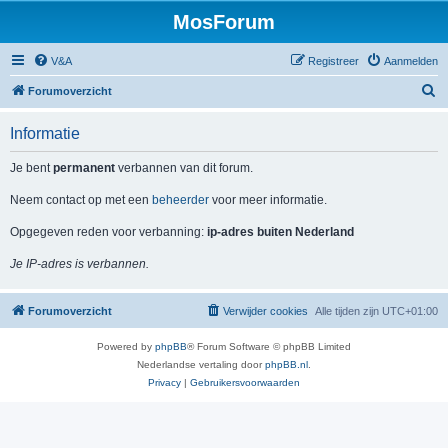
MosForum
V&A
Registreer
Aanmelden
Z
Forumoverzicht
o
Informatie
e
k
Je bent
permanent
verbannen van dit forum.
Neem contact op met een
beheerder
voor meer informatie.
Opgegeven reden voor verbanning:
ip-adres buiten Nederland
Je IP-adres is verbannen.
Forumoverzicht
Verwijder cookies
Alle tijden zijn
UTC+01:00
Powered by
phpBB
® Forum Software © phpBB Limited
Nederlandse vertaling door
phpBB.nl
.
Privacy
|
Gebruikersvoorwaarden