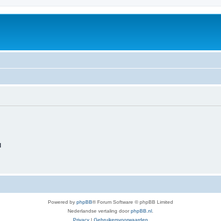
d
Powered by
phpBB
® Forum Software © phpBB Limited
Nederlandse vertaling door
phpBB.nl
.
Privacy
|
Gebruikersvoorwaarden