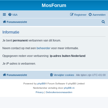
MosForum
V&A
Registreer
Aanmelden
Z
Forumoverzicht
o
Informatie
e
k
Je bent
permanent
verbannen van dit forum.
Neem contact op met een
beheerder
voor meer informatie.
Opgegeven reden voor verbanning:
ip-adres buiten Nederland
Je IP-adres is verbannen.
Forumoverzicht
Verwijder cookies
Alle tijden zijn
UTC+01:00
Powered by
phpBB
® Forum Software © phpBB Limited
Nederlandse vertaling door
phpBB.nl
.
Privacy
|
Gebruikersvoorwaarden