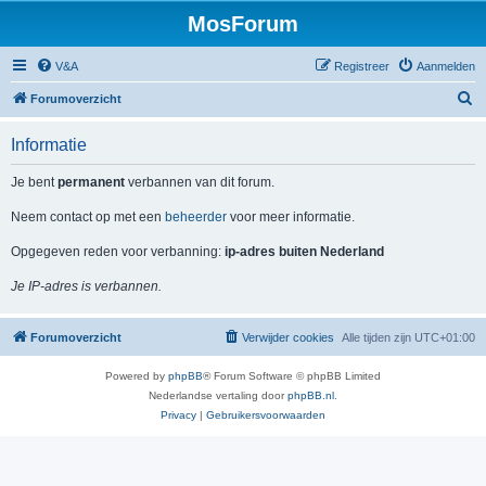
MosForum
V&A
Registreer
Aanmelden
Z
Forumoverzicht
o
Informatie
e
k
Je bent
permanent
verbannen van dit forum.
Neem contact op met een
beheerder
voor meer informatie.
Opgegeven reden voor verbanning:
ip-adres buiten Nederland
Je IP-adres is verbannen.
Forumoverzicht
Verwijder cookies
Alle tijden zijn
UTC+01:00
Powered by
phpBB
® Forum Software © phpBB Limited
Nederlandse vertaling door
phpBB.nl
.
Privacy
|
Gebruikersvoorwaarden