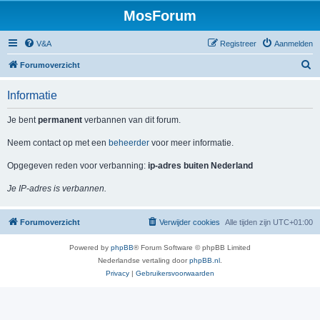
MosForum
V&A
Registreer
Aanmelden
Z
Forumoverzicht
o
Informatie
e
k
Je bent
permanent
verbannen van dit forum.
Neem contact op met een
beheerder
voor meer informatie.
Opgegeven reden voor verbanning:
ip-adres buiten Nederland
Je IP-adres is verbannen.
Forumoverzicht
Verwijder cookies
Alle tijden zijn
UTC+01:00
Powered by
phpBB
® Forum Software © phpBB Limited
Nederlandse vertaling door
phpBB.nl
.
Privacy
|
Gebruikersvoorwaarden