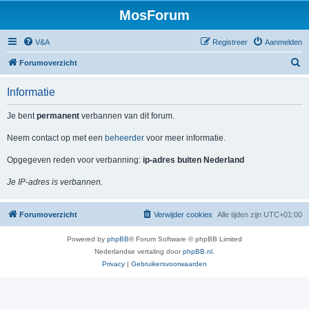
MosForum
V&A
Registreer
Aanmelden
Z
Forumoverzicht
o
Informatie
e
k
Je bent
permanent
verbannen van dit forum.
Neem contact op met een
beheerder
voor meer informatie.
Opgegeven reden voor verbanning:
ip-adres buiten Nederland
Je IP-adres is verbannen.
Forumoverzicht
Verwijder cookies
Alle tijden zijn
UTC+01:00
Powered by
phpBB
® Forum Software © phpBB Limited
Nederlandse vertaling door
phpBB.nl
.
Privacy
|
Gebruikersvoorwaarden