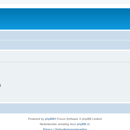
d
Powered by
phpBB
® Forum Software © phpBB Limited
Nederlandse vertaling door
phpBB.nl
.
Privacy
|
Gebruikersvoorwaarden