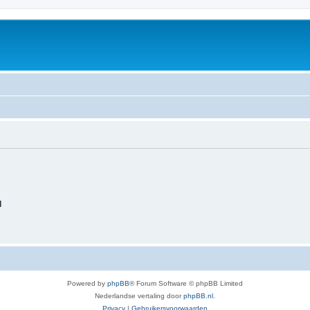
d
Powered by
phpBB
® Forum Software © phpBB Limited
Nederlandse vertaling door
phpBB.nl
.
Privacy
|
Gebruikersvoorwaarden